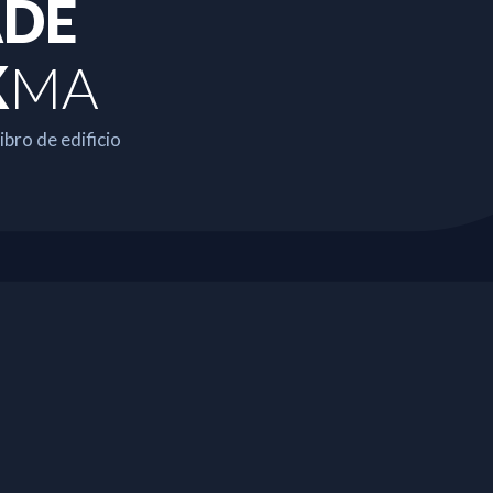
DE
K
MA
libro de edificio